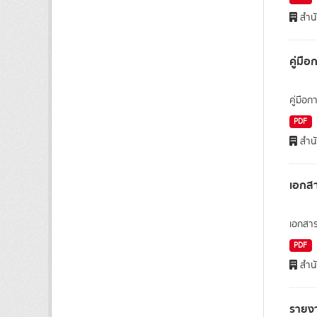
สำนั
คู่มื
คู่มือ
PDF
สำนั
เอกส
เอกสาร
PDF
สำนั
รายง