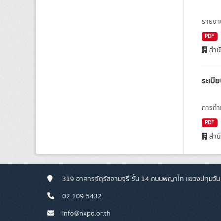
รายงาน
PDF
สำนั
ระเบี
การกำห
PDF
สำนั
319 อาคารจัตุรัสจามจุรี ชั้น 14 ถนนพญาไท แขวงปทุมวัน
02 109 5432
info@nxpo.or.th