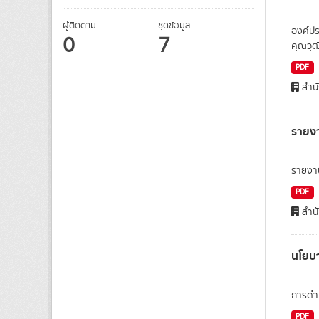
ผู้ติดตาม
ชุดข้อมูล
องค์ปร
0
7
คุณวุ
PDF
สำนั
รายง
รายงา
PDF
สำนั
นโยบ
การดำเ
PDF