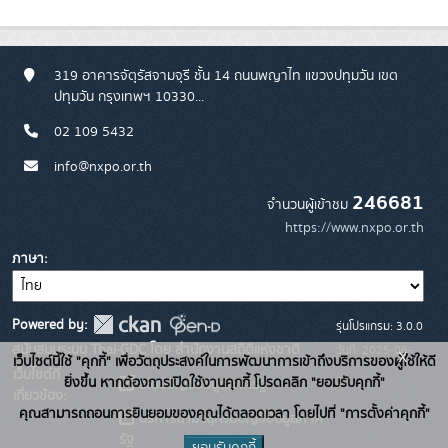
319 อาคารจัตุรัสจามจุรี ชั้น 14 ถนนพญาไท แขวงปทุมวัน เขต
ปทุมวัน กรุงเทพฯ 10330...
02 109 5432
info@nxpo.or.th
246681
จำนวนผู้เข้าชม
https://www.nxpo.or.th
ภาษา
Powered by:
รุ่นโปรแกรม: 3.0.0
สนับสนุนระบบ Thai-GDC โดย สำนักงานสถิติแห่งชาติ
วันที่: 2025-06-
x
เว็บไซต์นี้ใช้ "คุกกี้" เพื่อวัตถุประสงค์ในการพัฒนาการเข้าถึงบริการของผู้ใช้ให้ดี
เว็บไซต์ที่
26
ยิ่งขึ้น หากต้องการเปิดใช้งานคุกกี้ โปรดคลิก "ยอมรับคุกกี้"
ระบบบัญชีข้อมูลภาครัฐ
เกี่ยวข้อง:
คุณสามารถถอนการยินยอมของคุณได้ตลอดเวลา โดยไปที่ "การตั้งค่าคุกกี้"
บริการนามานุกรมบัญชีข้อมูลภาค
รัฐ